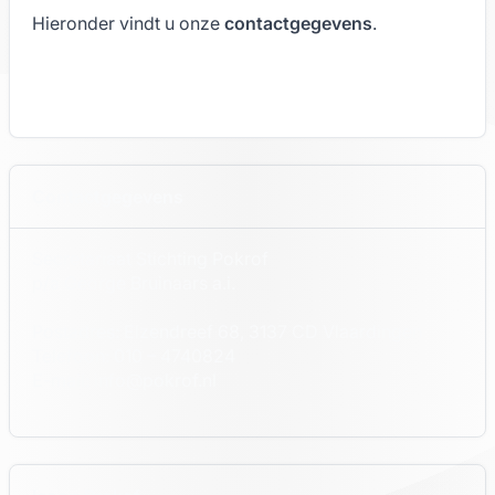
Hieronder vindt u onze
contactgegevens
.
Contactgegevens
Secretariaat Stichting Pokrof
p/a George Bruinaars a.i.
Postadres: Elzendreef 68, 3137 CD Vlaardingen
Telefoon: 010 – 4740824
E-mail: info@pokrof.nl