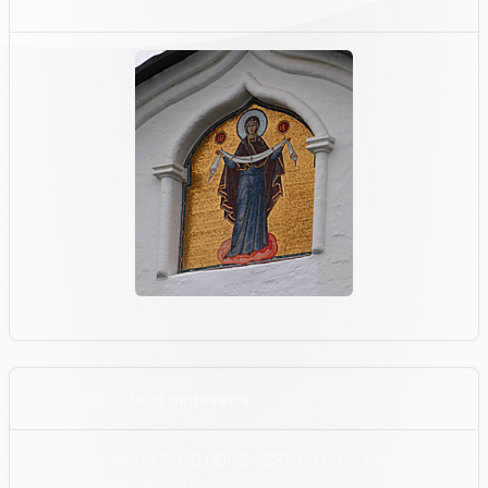
Icoon Prokof
Administratieve gegevens
Rekening NL05 INGB 0005 5635 59 t.n.v. Stichting
Pokrof, Vlaardingen.