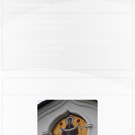
Contactgegevens
Secretariaat Stichting Pokrof
p/a George Bruinaars a.i.
Postadres: Elzendreef 68, 3137 CD Vlaardingen
Telefoon: 010 – 4740824
E-mail: info@pokrof.nl
Icoon Prokof