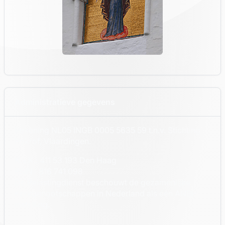
Administratieve gegevens
Rekening NL05 INGB 0005 5635 59 t.n.v. Stichting
Pokrof, Vlaardingen.
K.v.K.: 411 53 193 Den Haag
RSIN : 816 741 098
De Belastingdienst beschouwt de gezamenlijke
Kerkgenootschappen in Nederland als één ANBI-
instelling.